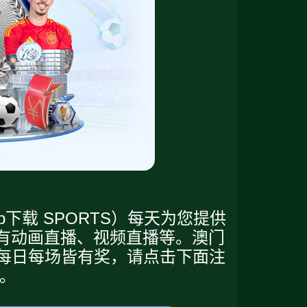
下载 SPORTS）每天为您提供
有动画直播、视频直播等。澳门
，每日每场皆有奖，请点击下面注
。