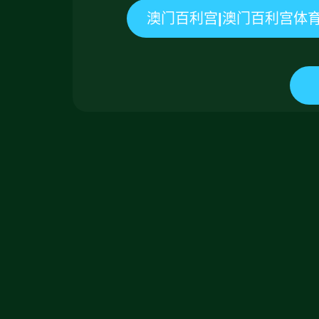
澳门百利宫|澳门百利宫体育